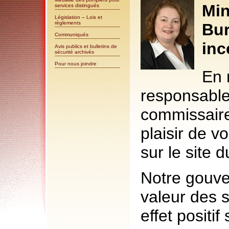
Min
services distingués
Législation – Lois et
règlements
Bur
Communiqués
inc
Avis publics et bulletins de
sécurité archivés
Pour nous joindre
En 
responsabl
commissaire 
plaisir de v
sur le site 
Notre gouve
valeur des s
effet positif